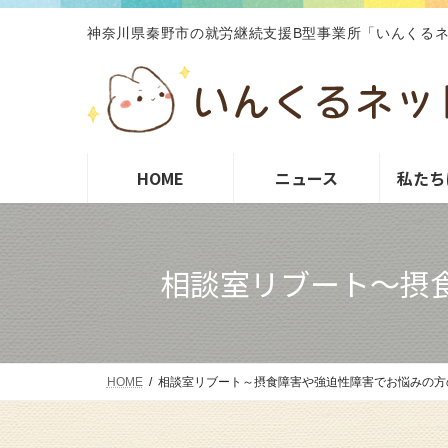
コ
ナ
神奈川県秦野市の就労継続支援B型事業所「いんくる
ン
ビ
テ
ゲ
ン
ー
ツ
シ
へ
ョ
HOME
ニュース
私たち
ス
ン
キ
に
相談室リブート～摂食
ッ
移
プ
動
HOME
相談室リブート～摂食障害や強迫性障害でお悩みの方の